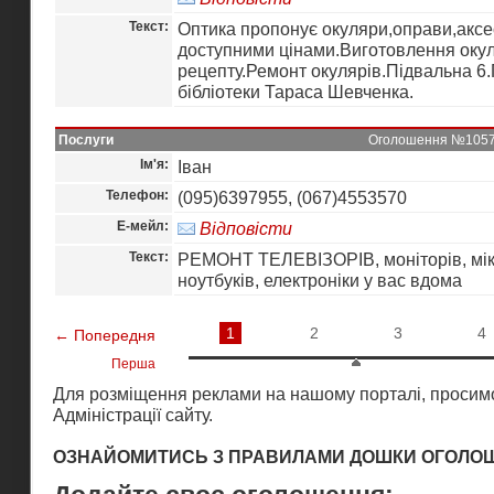
Текст:
Оптика пропонує окуляри,оправи,аксе
доступними цінами.Виготовлення окул
рецепту.Ремонт окулярів.Підвальна 
бібліотеки Тараса Шевченка.
Послуги
Оголошення №10570 
Ім'я:
Іван
Телефон:
(095)6397955, (067)4553570
Е-мейл:
Відповісти
Текст:
РЕМОНТ ТЕЛЕВІЗОРІВ, моніторів, мік
ноутбуків, електроніки у вас вдома
1
2
3
4
← Попередня
Перша
Для розміщення реклами на нашому порталі, просимо
Адміністрації сайту
.
ОЗНАЙОМИТИСЬ З ПРАВИЛАМИ ДОШКИ ОГОЛО