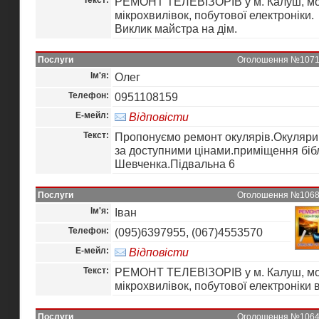
Текст:
РЕМОНТ ТЕЛЕВІЗОРІВ у м. Калуш, мон
мікрохвилівок, побутової електроніки.
Виклик майстра на дім.
Послуги
Оголошення №10717 
Ім'я:
Олег
Телефон:
0951108159
Е-мейл:
Відповісти
Текст:
Пропонуємо ремонт окулярів.Окуляри
за доступними цінами.приміщення біб
Шевченка.Підвальна 6
Послуги
Оголошення №10683 
Ім'я:
Іван
Телефон:
(095)6397955, (067)4553570
Е-мейл:
Відповісти
Текст:
РЕМОНТ ТЕЛЕВІЗОРІВ у м. Калуш, мон
мікрохвилівок, побутової електроніки 
Послуги
Оголошення №10644 