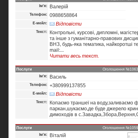
Ім'я:
Валерій
Телефон:
0988658864
Е-мейл:
Відповісти
Текст:
Контрольні, курсові, дипломні, магістер
та інше з гуманітарно-правових дисци
ВНЗ, будь-яка тематика, найкоротші т
mail:...
Читати весь текст.
Послуги
Оголошення №10633 
Ім'я:
Василь
Телефон:
+380999137855
Е-мейл:
Відповісти
Текст:
Копаємо траншеї на воду,заливаємо 
паркан,шукаємо,де буде джерело крин
димоходів в с.Завадка,Збора,Верхня,
Послуги
Оголошення №10599 
Ім'я:
Віталій