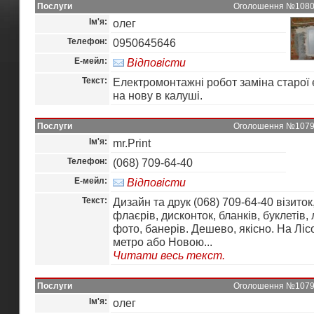
Послуги
Оголошення №10802 
Ім'я:
олег
Телефон:
0950645646
Е-мейл:
Відповісти
Текст:
Електромонтажні робот заміна старої
на нову в калуші.
Послуги
Оголошення №10799 
Ім'я:
mr.Print
Телефон:
(068) 709-64-40
Е-мейл:
Відповісти
Текст:
Дизайн та друк (068) 709-64-40 візиток
флаєрів, дисконток, бланків, буклетів, 
фото, банерів. Дешево, якісно. На Ліс
метро або Новою...
Читати весь текст.
Послуги
Оголошення №10793 
Ім'я:
олег