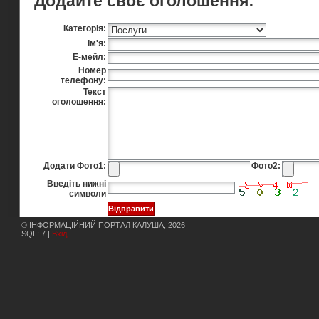
Додайте своє оголошення:
Категорія:
Ім'я:
Е-мейл:
Номер
телефону:
Текст
оголошення:
Додати Фото1:
Фото2:
Введіть нижні
символи
© ІНФОРМАЦІЙНИЙ ПОРТАЛ КАЛУША, 2026
SQL: 7 |
Вхід