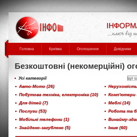
ІНФОРМ
Головна
Криївка
Оголошення
Довідники
Безкоштовні (некомерційні) о
Усі категорії
Авто-Мото (26)
Нерухомість,
Побутова техніка, електроніка (10)
Комп'ютери 
Для дітей (7)
Меблі (14)
Послуги (53)
Робота та бі
Мобільні телефони (1)
Винайму-здам
Знайдено-загублено (5)
Інше (60)