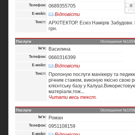
Телефон:
0689355705
Е-мейл:
Відповісти
Текст:
АРХІТЕКТОР. Ескіз Намірів Забудови.
грн.
Послуги
Оголошення №10592 
Ім'я:
Василина
Телефон:
0660316399
Е-мейл:
Відповісти
Текст:
Пропоную послуги манікюру та педикюр
річним стажем, виконую якісно свою 
клієнтську базу у Калуші.Використову
матеріали,тож...
Читати весь текст.
Послуги
Оголошення №10580 
Ім'я:
Роман
Телефон:
0951108159
Е-мейл:
Відповісти