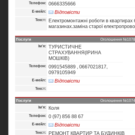
Телефон:
0666335666
Е-мейл:
Відповісти
Текст:
Електромонтажні роботи в квартирах 
магазинах.заміна старої електропрово
Послуги
Оголошення №10786 
Ім'я:
ТУРИСТИЧНЕ
СТРАХУВАННЯ(ІРИНА
МОШКІВ)
Телефон:
0991545889 , 0667021817,
0979105949
Е-мейл:
Відповісти
Текст:
Послуги
Оголошення №10743 
Ім'я:
Коля
Телефон:
0 (97) 856 88 67
Е-мейл:
Відповісти
Текст:
РЕМОНТ КВАРТИР ТА БУДИНКІВ