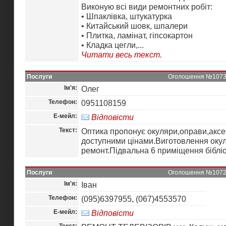
Виконую всі види ремонтних робіт:
• Шпаклівка, штукатурка
• Китайський шовк, шпалери
• Плитка, ламінат, гіпсокартон
• Кладка цегли,...
Читати весь текст.
Послуги
Оголошення №10734 
Ім'я:
Олег
Телефон:
0951108159
Е-мейл:
Відповісти
Текст:
Оптика пропонує окуляри,оправи,аксе
доступними цінами.Виготовлення окул
ремонт.Підвальна 6 приміщення бібліо
Послуги
Оголошення №10729 
Ім'я:
Іван
Телефон:
(095)6397955, (067)4553570
Е-мейл:
Відповісти