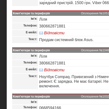
зарядний пристрій. 1500 грн. Viber 0
Комп'ютери та периферія
Оголошення №10516 
Ім'я:
Ліля
Телефон:
380662871881
Е-мейл:
Відповісти
Текст:
Продам системний блок Asus.
Комп'ютери та периферія
Оголошення №10461 
Ім'я:
Ліля
Телефон:
380662871881
Е-мейл:
Відповісти
Текст:
Ноутбук Compaq. Привезений з Німеч
ремонт. Є зарядка. Не має батареї. Н
включення.
Комп'ютери та периферія
Оголошення №10327 
Ім'я:
Телефон:
0668594166