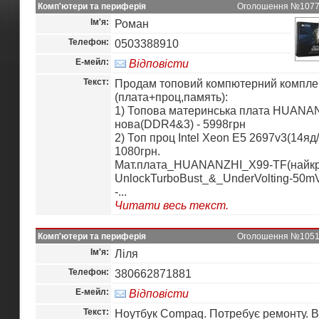
Комп'ютери та периферія
Оголошення №10775 
Ім'я:
Роман
Телефон:
0503388910
Е-мейл:
Відповісти
Текст:
Продам топовий компютерний компле
(плата+проц,память):
1) Топова материнська плата HUANA
нова(DDR4&3) - 5998грн
2) Топ проц Intel Xeon E5 2697v3(14яд/
1080грн.
Мат.плата_HUANANZHI_X99-TF(найкр
UnlockTurboBust_&_UnderVolting-50mV
-...
Читати весь текст.
Комп'ютери та периферія
Оголошення №10517 
Ім'я:
Ліля
Телефон:
380662871881
Е-мейл:
Відповісти
Текст:
Ноутбук Compaq. Потребує ремонту. В