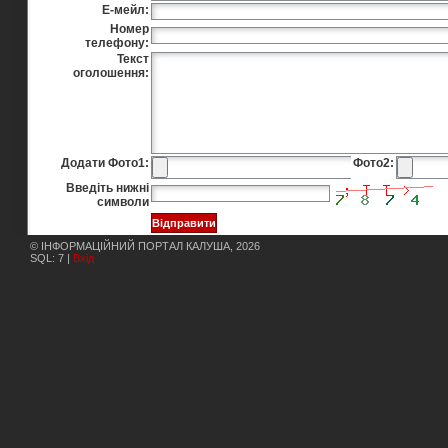
Е-мейл:
Номер
телефону:
Текст
оголошення:
Додати Фото1:
Фото2:
Введіть нижні
символи
© ІНФОРМАЦІЙНИЙ ПОРТАЛ КАЛУША, 2026
SQL: 7 |
Вхід