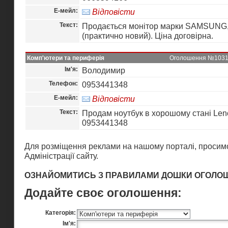
Е-мейл:
Відповісти
Текст:
Продається монітор марки SAMSUNG
(практично новий). Ціна договірна.
Комп'ютери та периферія
Оголошення №10313 
Ім'я:
Володимир
Телефон:
0953441348
Е-мейл:
Відповісти
Текст:
Продам ноутбук в хорошому стані Leno
0953441348
Для розміщення реклами на нашому порталі, просимо
Адміністрації сайту
.
ОЗНАЙОМИТИСЬ З ПРАВИЛАМИ ДОШКИ ОГОЛО
Додайте своє оголошення:
Категорія:
Ім'я: