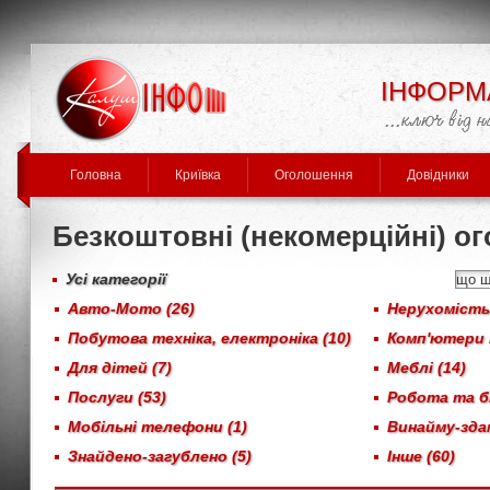
ІНФОРМ
Головна
Криївка
Оголошення
Довідники
Безкоштовні (некомерційні) о
Усі категорії
Авто-Мото (26)
Нерухомість,
Побутова техніка, електроніка (10)
Комп'ютери 
Для дітей (7)
Меблі (14)
Послуги (53)
Робота та бі
Мобільні телефони (1)
Винайму-здам
Знайдено-загублено (5)
Інше (60)