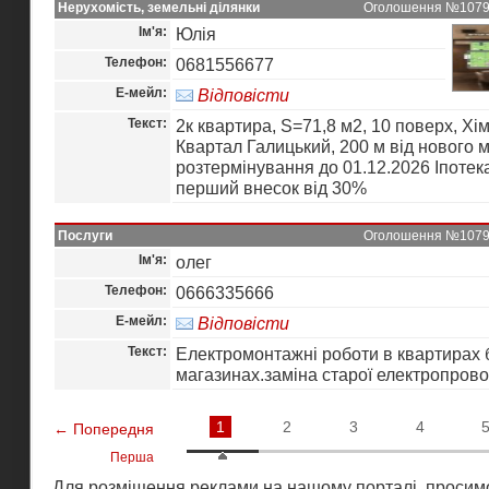
Нерухомість, земельні ділянки
Оголошення №10794 
Ім'я:
Юлія
Телефон:
0681556677
Е-мейл:
Відповісти
Текст:
2к квартира, S=71,8 м2, 10 поверх, Хімі
Квартал Галицький, 200 м від нового м
розтермінування до 01.12.2026 Іпотека
перший внесок від 30%
Послуги
Оголошення №10793 
Ім'я:
олег
Телефон:
0666335666
Е-мейл:
Відповісти
Текст:
Електромонтажні роботи в квартирах 
магазинах.заміна старої електропрово
1
2
3
4
← Попередня
Перша
Для розміщення реклами на нашому порталі, просимо