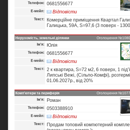
Телефон:
0681556677
Е-мейл:
Відповісти
Текст:
Комерційне приміщення Квартал Галич
Галицька, 59А, S=97,6 (3 поверх - 1300
Нерухомість, земельні ділянки
Оголошення №10803 
Ім'я:
Юлія
Телефон:
0681556677
Е-мейл:
Відповісти
Текст:
2 к квартира, S=72 м2, 6 поверх, 1 під’
Липські Вежі, (Сільпо-Комфі), розтерм
01.06.2027р., від 20%
Комп'ютери та периферія
Оголошення №10775 
Ім'я:
Роман
Телефон:
0503388910
Е-мейл:
Відповісти
Текст:
Продам топовий компютерний компле