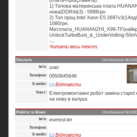
(плата+проц,память):
1) Топова материнська плата HUANA
нова(DDR4&3) - 5998грн
2) Топ проц Intel Xeon E5 2697v3(14яд/
1080грн.
Мат.плата_HUANANZHI_X99-TF(найкр
UnlockTurboBust_&_UnderVolting-50mV
-...
Читати весь текст.
Послуги
Оголошення №10802 
Ім'я:
олег
Телефон:
0950645646
Е-мейл:
Відповісти
Текст:
Електромонтажні робот заміна старої
на нову в калуші.
Робота та бізнес
Оголошення №10801 
Ім'я:
everest-ter
Телефон:
Е-мейл:
Відповісти