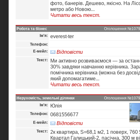
фото, банерів. Дешево, якісно. На Ліс
метро або Новою...
Читати весь текст.
Робота та бізнес
Оголошення №10798 
Ім'я:
everest-ter
Телефон:
Е-мейл:
Відповісти
Текст:
Ми активно розвиваємося — за останн
30% завдяки навчанню керівника. Зар
помічника керівника (можна без досвід
який допомагатиме...
Читати весь текст.
Нерухомість, земельні ділянки
Оголошення №10797 
Ім'я:
Юлія
Телефон:
0681556677
Е-мейл:
Відповісти
Текст:
2к квартира, S=68,1 м2, 1 поверх, 760 $
Квартал Галицький-2, пасічна, 300 м ві