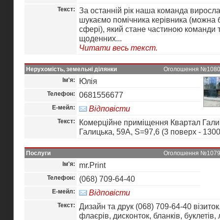
Текст:
За останній рік наша команда виросл
шукаємо помічника керівника (можна б
сфері), який стане частиною команди 
щоденних...
Читати весь текст.
Нерухомість, земельні ділянки
Оголошення №10800 
Ім'я:
Юлія
Телефон:
0681556677
Е-мейл:
Відповісти
Текст:
Комерційне приміщення Квартал Галич
Галицька, 59А, S=97,6 (3 поверх - 1300
Послуги
Оголошення №10799 
Ім'я:
mr.Print
Телефон:
(068) 709-64-40
Е-мейл:
Відповісти
Текст:
Дизайн та друк (068) 709-64-40 візиток
флаєрів, дисконток, бланків, буклетів, 