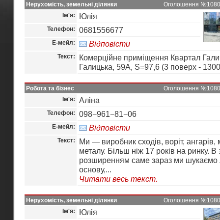
Нерухомість, земельні ділянки
Оголошення №10806 
Ім'я:
Юлія
Телефон:
0681556677
Е-мейл:
Відповісти
Текст:
Комерційне приміщення Квартал Галич
Галицька, 59А, S=97,6 (3 поверх - 1300
Робота та бізнес
Оголошення №10805 
Ім'я:
Аліна
Телефон:
098−961−81−06
Е-мейл:
Відповісти
Текст:
Ми — виробник сходів, воріт, ангарів, м
металу. Більш ніж 17 років на ринку. В 
розширенням саме зараз ми шукаємо 
основу,...
Читати весь текст.
Нерухомість, земельні ділянки
Оголошення №10804 
Ім'я:
Юлія