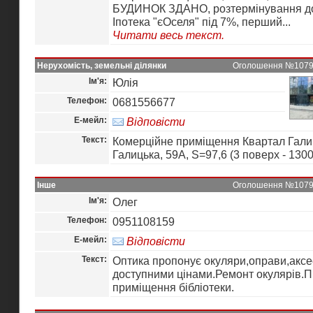
БУДИНОК ЗДАНО, розтермінування до
Іпотека "єОселя" під 7%, перший...
Читати весь текст.
Нерухомість, земельні ділянки
Оголошення №10796 
Ім'я:
Юлія
Телефон:
0681556677
Е-мейл:
Відповісти
Текст:
Комерційне приміщення Квартал Галич
Галицька, 59А, S=97,6 (3 поверх - 1300
Інше
Оголошення №10795 
Ім'я:
Олег
Телефон:
0951108159
Е-мейл:
Відповісти
Текст:
Оптика пропонує окуляри,оправи,аксе
доступними цінами.Ремонт окулярів.П
приміщення бібліотеки.