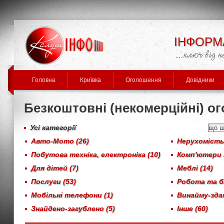
ІНФОРМ
Головна
Криївка
Оголошення
Довідники
Безкоштовні (некомерційні) о
Усі категорії
Авто-Мото (26)
Нерухомість,
Побутова техніка, електроніка (10)
Комп'ютери 
Для дітей (7)
Меблі (14)
Послуги (53)
Робота та бі
Мобільні телефони (1)
Винайму-здам
Знайдено-загублено (5)
Інше (60)