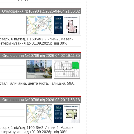
Оголошення №10790 від 2026-04-04 21:36:02
оверх, 6 під’їзд, 1 150$/м2, Липки-2, Мазепи
озтермінування до 01.09.2025р, від 30%
Оголошення №10789 від 2026-04-02 16:11:35
ал Галичанка, центр міста, Галицька, 59А,
)
Оголошення №10788 від 2026-03-20 11:58:18
оверх, 1 під’їзд, 1100-$/м2, Липки-2, Мазепи
озтермінування до 01.09.2026р, від 30%