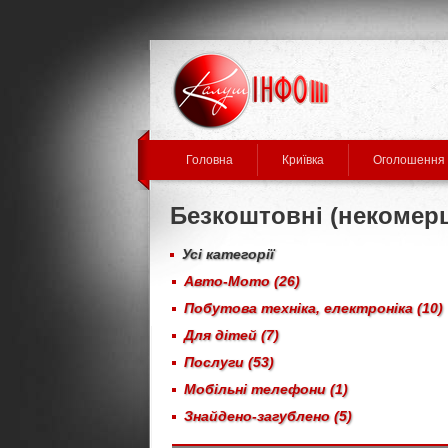
Головна
Криївка
Оголошення
Безкоштовні (некомерц
Усі категорії
Авто-Мото (26)
Побутова техніка, електроніка (10)
Для дітей (7)
Послуги (53)
Мобільні телефони (1)
Знайдено-загублено (5)