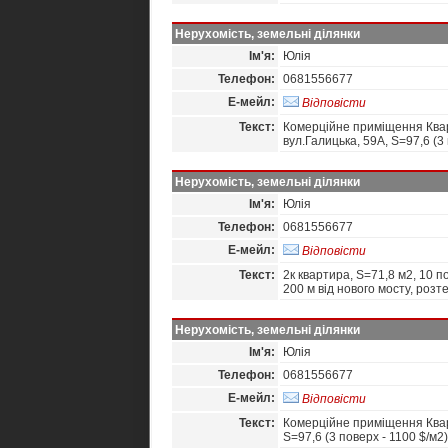
Нерухомість, земельні ділянки
Ім'я:
Юлія
Телефон:
0681556677
Е-мейл:
Відповісти
Текст:
Комерційне приміщення Кварт
вул.Галицька, 59А, S=97,6 (3
Нерухомість, земельні ділянки
Ім'я:
Юлія
Телефон:
0681556677
Е-мейл:
Відповісти
Текст:
2к квартира, S=71,8 м2, 10 по
200 м від нового мосту, роз
Нерухомість, земельні ділянки
Ім'я:
Юлія
Телефон:
0681556677
Е-мейл:
Відповісти
Текст:
Комерційне приміщення Кварт
S=97,6 (3 поверх - 1100 $/м2)