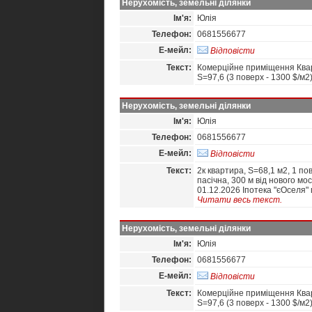
Нерухомість, земельні ділянки
Ім'я:
Юлія
Телефон:
0681556677
Е-мейл:
Відповісти
Текст:
Комерційне приміщення Кварт
S=97,6 (3 поверх - 1300 $/м2
Нерухомість, земельні ділянки
Ім'я:
Юлія
Телефон:
0681556677
Е-мейл:
Відповісти
Текст:
2к квартира, S=68,1 м2, 1 пов
пасічна, 300 м від нового 
01.12.2026 Іпотека "єОселя" 
Читати весь текст.
Нерухомість, земельні ділянки
Ім'я:
Юлія
Телефон:
0681556677
Е-мейл:
Відповісти
Текст:
Комерційне приміщення Кварт
S=97,6 (3 поверх - 1300 $/м2