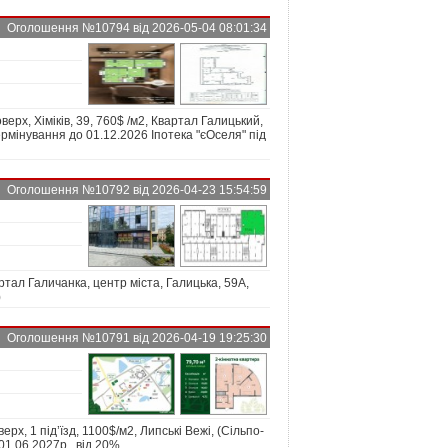
Оголошення №10794 від 2026-05-04 08:01:34
верх, Хіміків, 39, 760$ /м2, Квартал Галицький,
ермінування до 01.12.2026 Іпотека "єОселя" під
Оголошення №10792 від 2026-04-23 15:54:59
ал Галичанка, центр міста, Галицька, 59А,
)
Оголошення №10791 від 2026-04-19 19:25:30
ерх, 1 під’їзд, 1100$/м2, Липські Вежі, (Сільпо-
01.06.2027р., від 20%