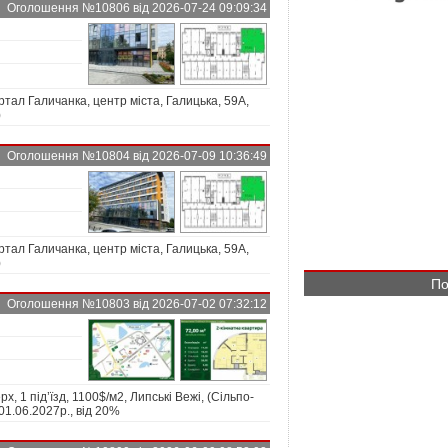
Оголошення №10806 від 2026-07-24 09:09:34
ал Галичанка, центр міста, Галицька, 59А,
)
Оголошення №10804 від 2026-07-09 10:36:49
ал Галичанка, центр міста, Галицька, 59А,
)
По
Оголошення №10803 від 2026-07-02 07:32:12
рх, 1 під’їзд, 1100$/м2, Липські Вежі, (Сільпо-
01.06.2027р., від 20%