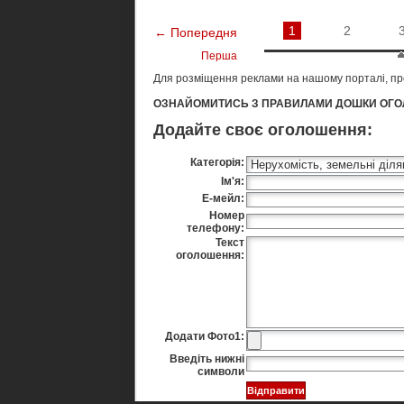
1
2
← Попередня
Перша
Для розміщення реклами на нашому порталі, п
ОЗНАЙОМИТИСЬ З ПРАВИЛАМИ ДОШКИ ОГО
Додайте своє оголошення:
Категорія:
Ім'я:
Е-мейл:
Номер
телефону:
Текст
оголошення:
Додати Фото1:
Введіть нижні
символи