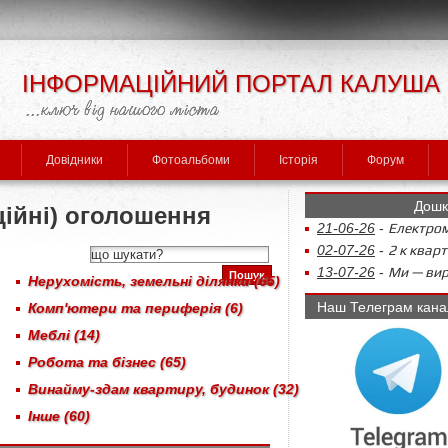
ІНФОРМАЦІЙНИЙ ПОРТАЛ КАЛУША
Довідники
Фотоальбоми
Історія
Форум
Дошк
ійні) оголошення
21-06-26
-
Електром
02-07-26
-
2 к кварт
13-07-26
-
Ми — виро
Нерухомість, земельні ділянки (65)
Наш Телеграм кана
Комп'ютери та периферія (6)
Меблі (14)
Робота та бізнес (65)
Винайму-здам квартиру, будинок (32)
Інше (60)