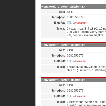
Нерухомість, земельні ділянки
Ім'я:
Юлія
Телефон:
0681556677
Е-мейл:
Відповісти
Текст:
2к квартира, S=71,8 м2, 10 по
200 м від нового мосту, розт
7%, перший внесок від 30%
Нерухомість, земельні ділянки
Ім'я:
Юлія
Телефон:
0681556677
Е-мейл:
Відповісти
Текст:
Комерційне приміщення Кварт
S=97,6 (3 поверх - 1300 $/м2
Нерухомість, земельні ділянки
Ім'я:
Юлія
Телефон:
0681556677
Е-мейл:
Відповісти
Текст:
2 к квартира, S=79,7 м2, 4 пов
Комфі), розтермінування до 