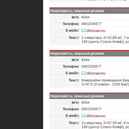
Нерухомість, земельні ділянки
Ім'я:
Юлія
Телефон:
0681556677
Е-мейл:
Відповісти
Текст:
2 к квартира, S=52,89 м2, 7 п
168 (центр Сільпо-Комфі), р
Нерухомість, земельні ділянки
Ім'я:
Юлія
Телефон:
0681556677
Е-мейл:
Відповісти
Текст:
Комерційне приміщення Кварт
S=97,6 (3 поверх - 1200 $/м2
Нерухомість, земельні ділянки
Ім'я:
Юлія
Телефон:
0681556677
Е-мейл:
Відповісти
Текст:
2 к квартира, S=67,59 м2, 9 п
168 (центр Сільпо-Комфі), р