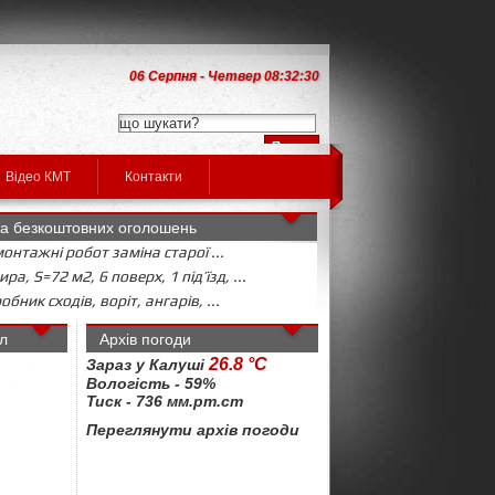
06 Серпня - Четвер 08:32:31
Відео КМТ
Контакти
а безкоштовних оголошень
онтажні робот заміна старої ...
ира, S=72 м2, 6 поверх, 1 під’їзд, ...
бник сходів, воріт, ангарів, ...
л
Архів погоди
26.8 °C
Зараз у Калуші
Вологість - 59%
Тиск - 736 мм.рт.ст
Переглянути архів погоди