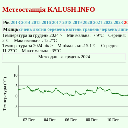
Метеостанція
KALUSH.INFO
Рік
2013
2014
2015
2016
2017
2018
2019
2020
2021
2022
2023
2
Місяць
січень
лютий
березень
квітень
травень
червень
липе
Температура за грудень 2024 > Мінімальна: -7.9°C Середня:
2°C Максимальна : 12.7°C
Температура за 2024 рік > Мінімальна: -15.1°C Середня:
11.23°C Максимальна : 35°C
Метеодані за грудень 2024
10
Температура (°C)
5
0
-5
02 Dec
04 Dec
06 Dec
08 Dec
10 Dec