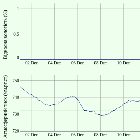
1
Відносна вологість (%)
0.5
0
02 Dec
04 Dec
06 Dec
08 Dec
10 Dec
Атмосферний тиск (мм.рт.ст)
750
740
730
720
02 Dec
04 Dec
06 Dec
08 Dec
10 Dec