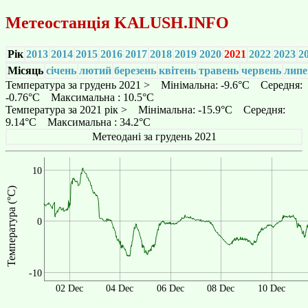
Метеостанція
KALUSH.INFO
Рік
2013
2014
2015
2016
2017
2018
2019
2020
2021
2022
2023
2
Місяць
січень
лютий
березень
квітень
травень
червень
липе
Температура за грудень 2021 > Мінімальна: -9.6°C Середня:
-0.76°C Максимальна : 10.5°C
Температура за 2021 рік > Мінімальна: -15.9°C Середня:
9.14°C Максимальна : 34.2°C
Метеодані за грудень 2021
10
Температура (°C)
0
-10
02 Dec
04 Dec
06 Dec
08 Dec
10 Dec