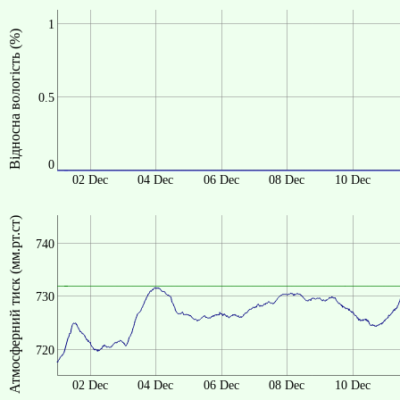
1
Відносна вологість (%)
0.5
0
02 Dec
04 Dec
06 Dec
08 Dec
10 Dec
Атмосферний тиск (мм.рт.ст)
740
730
720
02 Dec
04 Dec
06 Dec
08 Dec
10 Dec