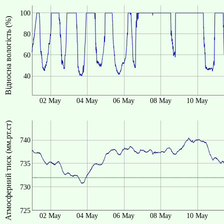
100
Відносна вологість (%)
80
60
40
02 May
04 May
06 May
08 May
10 May
Атмосферний тиск (мм.рт.ст)
740
735
730
725
02 May
04 May
06 May
08 May
10 May