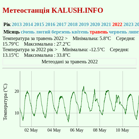
Метеостанція
KALUSH.INFO
Рік
2013
2014
2015
2016
2017
2018
2019
2020
2021
2022
2023
2
Місяць
січень
лютий
березень
квітень
травень
червень
липе
Температура за травень 2022 > Мінімальна: 5.8°C Середня:
15.79°C Максимальна : 27.2°C
Температура за 2022 рік > Мінімальна: -12.5°C Середня:
13.15°C Максимальна : 33.8°C
Метеодані за травень 2022
Температура (°C)
20
10
02 May
04 May
06 May
08 May
10 May