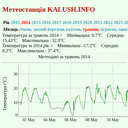
Метеостанція
KALUSH.INFO
Рік
2013
2014
2015
2016
2017
2018
2019
2020
2021
2022
2023
2
Місяць
січень
лютий
березень
квітень
травень
червень
липе
Температура за травень 2014 > Мінімальна: 0.7°C Середня:
15.43°C Максимальна : 32.9°C
Температура за 2014 рік > Мінімальна: -17.2°C Середня:
8.2°C Максимальна : 37.4°C
Метеодані за травень 2014
30
Температура (°C)
20
10
0
02 May
04 May
06 May
08 May
10 May