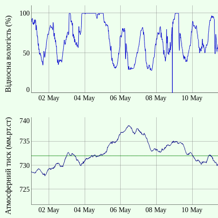
100
Відносна вологість (%)
50
0
02 May
04 May
06 May
08 May
10 May
Атмосферний тиск (мм.рт.ст)
740
735
730
725
02 May
04 May
06 May
08 May
10 May