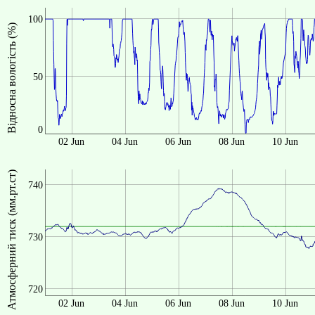
100
Відносна вологість (%)
50
0
02 Jun
04 Jun
06 Jun
08 Jun
10 Jun
Атмосферний тиск (мм.рт.ст)
740
730
720
02 Jun
04 Jun
06 Jun
08 Jun
10 Jun