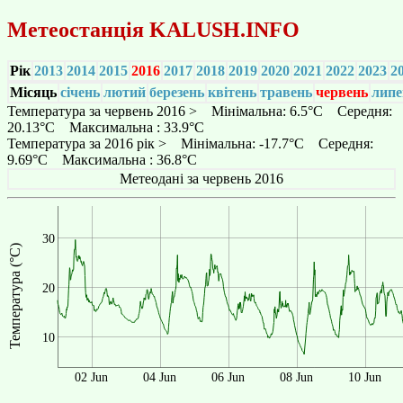
Метеостанція
KALUSH.INFO
Рік
2013
2014
2015
2016
2017
2018
2019
2020
2021
2022
2023
2
Місяць
січень
лютий
березень
квітень
травень
червень
липе
Температура за червень 2016 > Мінімальна: 6.5°C Середня:
20.13°C Максимальна : 33.9°C
Температура за 2016 рік > Мінімальна: -17.7°C Середня:
9.69°C Максимальна : 36.8°C
Метеодані за червень 2016
30
Температура (°C)
20
10
02 Jun
04 Jun
06 Jun
08 Jun
10 Jun