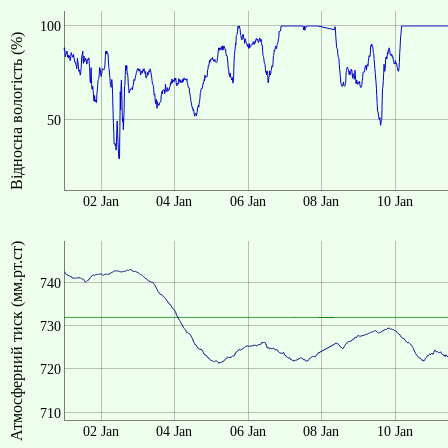
100
Відносна вологість (%)
50
02 Jan
04 Jan
06 Jan
08 Jan
10 Jan
Атмосферний тиск (мм.рт.ст)
740
730
720
710
02 Jan
04 Jan
06 Jan
08 Jan
10 Jan