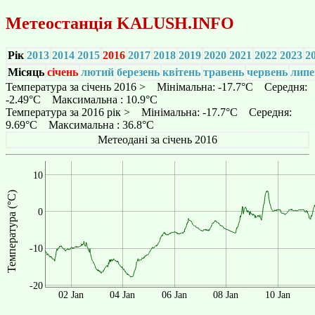
Метеостанція
KALUSH.INFO
Рік
2013
2014
2015
2016
2017
2018
2019
2020
2021
2022
2023
2
Місяць
січень
лютий
березень
квітень
травень
червень
липе
Температура за січень 2016 > Мінімальна: -17.7°C Середня:
-2.49°C Максимальна : 10.9°C
Температура за 2016 рік > Мінімальна: -17.7°C Середня:
9.69°C Максимальна : 36.8°C
Метеодані за січень 2016
10
Температура (°C)
0
-10
-20
02 Jan
04 Jan
06 Jan
08 Jan
10 Jan