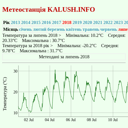
Метеостанція
KALUSH.INFO
Рік
2013
2014
2015
2016
2017
2018
2019
2020
2021
2022
2023
2
Місяць
січень
лютий
березень
квітень
травень
червень
липе
Температура за липень 2018 > Мінімальна: 10.2°C Середня:
20.33°C Максимальна : 30.7°C
Температура за 2018 рік > Мінімальна: -20.2°C Середня:
9.78°C Максимальна : 31.7°C
Метеодані за липень 2018
30
Температура (°C)
20
10
02 Jul
04 Jul
06 Jul
08 Jul
10 Jul