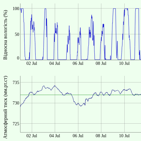
100
Відносна вологість (%)
50
0
02 Jul
04 Jul
06 Jul
08 Jul
10 Jul
Атмосферний тиск (мм.рт.ст)
735
730
725
02 Jul
04 Jul
06 Jul
08 Jul
10 Jul