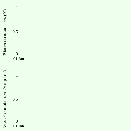
1
Відносна вологість (%)
0.5
0
01 Jan
Атмосферний тиск (мм.рт.ст)
1
0.5
0
01 Jan